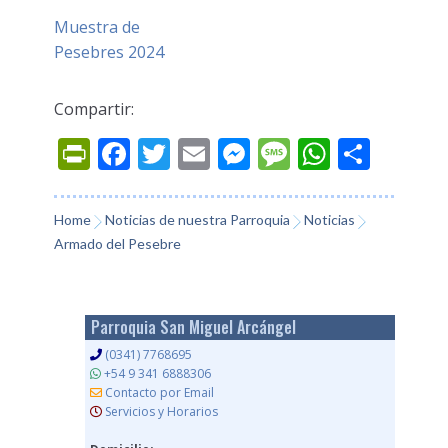
Muestra de
Pesebres 2024
Compartir:
Prin
Fac
Twi
Ema
Mes
Mes
Wh
Co
tFri
ebo
tter
il
sen
sag
ats
mp
endl
ok
ger
e
App
arti
Home
Noticias de nuestra Parroquia
Noticias
Armado del Pesebre
y
r
Parroquia San Miguel Arcángel
(0341) 7768695
+54 9 341 6888306
Contacto por Email
Servicios y Horarios