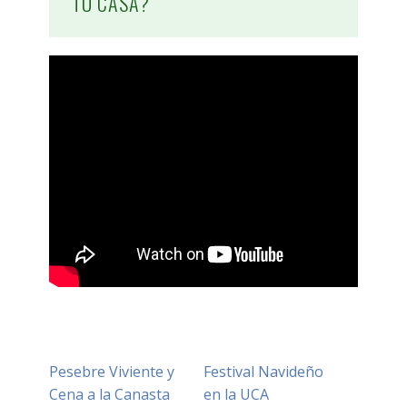
TU CASA?
Pesebre Viviente y
Festival Navideño
Cena a la Canasta
en la UCA