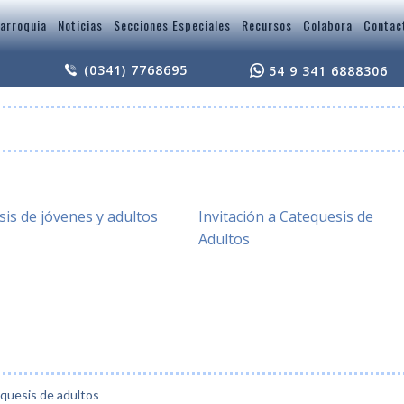
arroquia
Noticias
Secciones Especiales
Recursos
Colabora
Contac
(0341) 7768695
54 9 341 6888306
is de jóvenes y adultos
Invitación a Catequesis de
Adultos
quesis de adultos