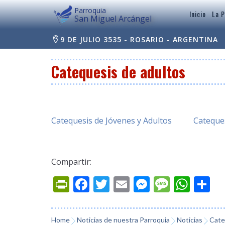
Parroquia
Inicio
La P
San Miguel Arcángel
9 DE JULIO 3535 - ROSARIO - ARGENTINA
Catequesis de adultos
Catequesis de Jóvenes y Adultos
Cateques
Compartir:
Prin
Fac
Twi
Ema
Mes
Mes
Wh
Co
tFri
ebo
tter
il
sen
sag
ats
mp
endl
ok
ger
e
App
arti
Home
Noticias de nuestra Parroquia
Noticias
Cate