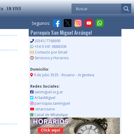
to
EN VIVO
Seguinos:
Parroquia San Miguel Arcángel
(0341) 7768695
+54 9 341 6888306
Contacto por Email
Servicios y Horarios
Domicilio:
9 de Julio 3535 - Rosario - Argentina
Redes Sociales:
sanmiguel.org.ar
ArSanMiguel
parroquia.sanmiguel
smarosario
Canal de WhatsApp