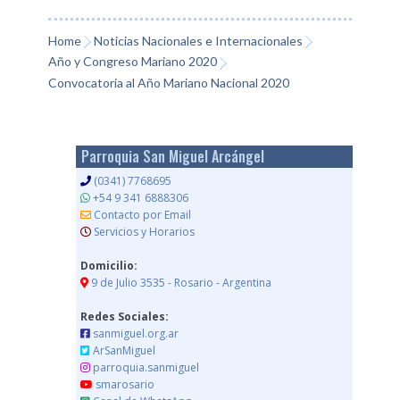
tFri
ebo
tter
il
sen
sag
ats
mp
endl
ok
ger
e
App
arti
Home
Noticias Nacionales e Internacionales
Año y Congreso Mariano 2020
y
r
Convocatoria al Año Mariano Nacional 2020
Parroquia San Miguel Arcángel
(0341) 7768695
+54 9 341 6888306
Contacto por Email
Servicios y Horarios
Domicilio:
9 de Julio 3535 - Rosario - Argentina
Redes Sociales:
sanmiguel.org.ar
ArSanMiguel
parroquia.sanmiguel
smarosario