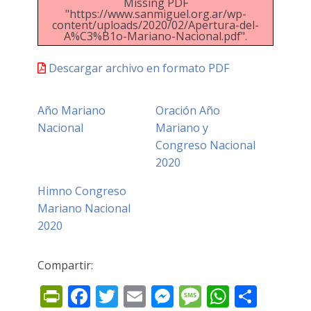
Missing PDF
"https://www.sanmiguel.org.ar/wp-
content/uploads/2020/02/Apertura-del-
A%C3%B1o-Mariano-Nacional.pdf".
Descargar archivo en formato PDF
Año Mariano
Oración Año
Nacional
Mariano y
Congreso Nacional
2020
Himno Congreso
Mariano Nacional
2020
Compartir:
Prin
Fac
Twi
Ema
Mes
Mes
Wh
Co