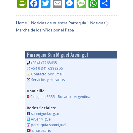
Prin
Fac
Twi
Ema
Mes
Mes
Wh
Co
tFri
ebo
tter
il
sen
sag
ats
mp
endl
ok
ger
e
App
arti
Home
Noticias de nuestra Parroquia
Noticias
Marcha de los niños por el Papa
y
r
Parroquia San Miguel Arcángel
(0341) 7768695
+54 9 341 6888306
Contacto por Email
Servicios y Horarios
Domicilio:
9 de Julio 3535 - Rosario - Argentina
Redes Sociales:
sanmiguel.org.ar
ArSanMiguel
parroquia.sanmiguel
smarosario