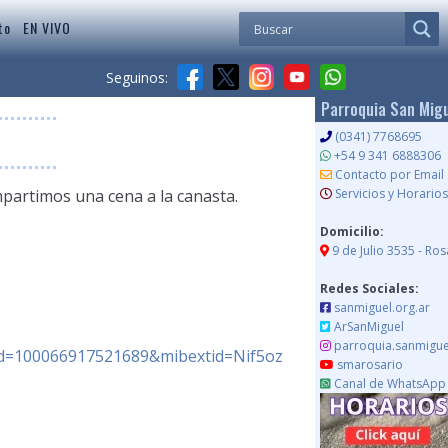
to
EN VIVO
Seguinos:
Parroquia San Mig
(0341) 7768695
+54 9 341 6888306
Contacto por Email
mpartimos una cena a la canasta.
Servicios y Horarios
Domicilio:
9 de Julio 3535 - Ros
Redes Sociales:
sanmiguel.org.ar
ArSanMiguel
parroquia.sanmigue
=100066917521689&mibextid=Nif5oz
smarosario
Canal de WhatsApp