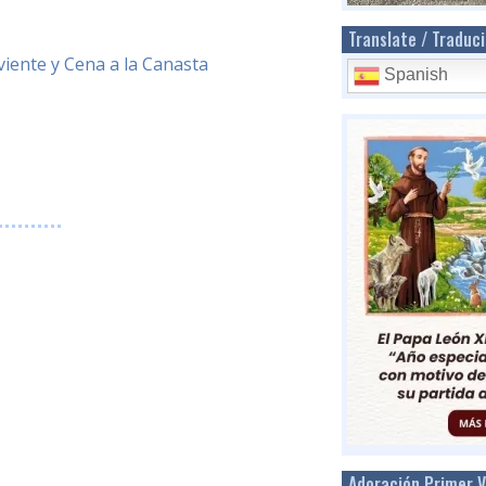
Translate / Traduci
viente y Cena a la Canasta
Spanish
Adoración Primer V