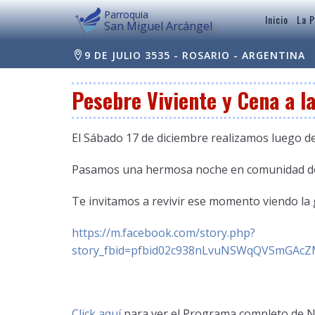
Parroquia
Inicio
La P
San Miguel Arcángel
9 DE JULIO 3535 - ROSARIO - ARGENTINA
Pesebre Viviente y Cena a l
El Sábado 17 de diciembre realizamos luego de
Pasamos una hermosa noche en comunidad don
Te invitamos a revivir ese momento viendo la g
https://m.facebook.com/story.php?
story_fbid=pfbid02c938nLvuNSWqQVSmGAc
Click aquí
para ver el Programa completo de N