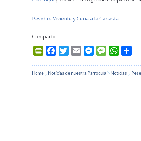
Pesebre Viviente y Cena a la Canasta
Compartir:
Prin
Fac
Twi
Ema
Mes
Mes
Wh
Co
tFri
ebo
tter
il
sen
sag
ats
mp
endl
ok
ger
e
App
arti
Home
Noticias de nuestra Parroquia
Noticias
Pese
y
r