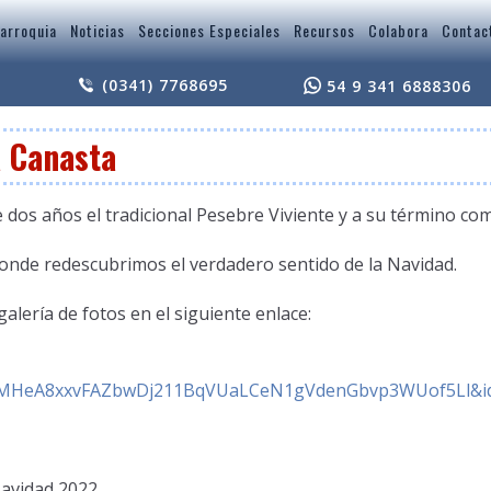
arroquia
Noticias
Secciones Especiales
Recursos
Colabora
Contac
(0341) 7768695
54 9 341 6888306
a Canasta
 dos años el tradicional Pesebre Viviente y a su término co
de redescubrimos el verdadero sentido de la Navidad.
alería de fotos en el siguiente enlace:
ZMHeA8xxvFAZbwDj211BqVUaLCeN1gVdenGbvp3WUof5Ll&id
avidad 2022.