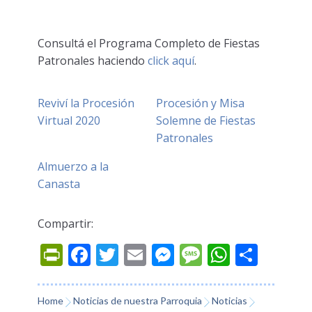
Consultá el Programa Completo de Fiestas
Patronales haciendo
click aquí
.
Reviví la Procesión
Procesión y Misa
Virtual 2020
Solemne de Fiestas
Patronales
Almuerzo a la
Canasta
Compartir:
Prin
Fac
Twi
Ema
Mes
Mes
Wh
Co
tFri
ebo
tter
il
sen
sag
ats
mp
endl
ok
ger
e
App
arti
Home
Noticias de nuestra Parroquia
Noticias