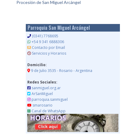
Procesión de San Miguel Arcángel
y
r
Parroquia San Miguel Arcángel
(0341) 7768695
+54 9 341 6888306
Contacto por Email
Servicios y Horarios
Domicilio:
9 de Julio 3535 - Rosario - Argentina
Redes Sociales:
sanmiguel.org.ar
ArSanMiguel
parroquia.sanmiguel
smarosario
Canal de WhatsApp