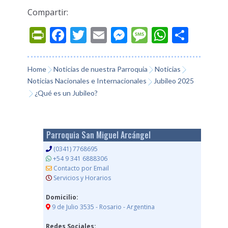
Compartir:
Prin
Fac
Twi
Ema
Mes
Mes
Wh
Co
tFri
ebo
tter
il
sen
sag
ats
mp
endl
ok
ger
e
App
arti
Home
Noticias de nuestra Parroquia
Noticias
Noticias Nacionales e Internacionales
Jubileo 2025
y
r
¿Qué es un Jubileo?
Parroquia San Miguel Arcángel
(0341) 7768695
+54 9 341 6888306
Contacto por Email
Servicios y Horarios
Domicilio:
9 de Julio 3535 - Rosario - Argentina
Redes Sociales: