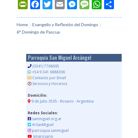
Prin
Fac
Twi
Ema
Mes
Mes
Wh
Co
tFri
ebo
tter
il
sen
sag
ats
mp
endl
ok
ger
e
App
arti
Home
Evangelio y Reflexión del Domingo
6° Domingo de Pascua
y
r
Parroquia San Miguel Arcángel
(0341) 7768695
+54 9 341 6888306
Contacto por Email
Servicios y Horarios
Domicilio:
9 de Julio 3535 - Rosario - Argentina
Redes Sociales:
sanmiguel.org.ar
ArSanMiguel
parroquia.sanmiguel
smarosario