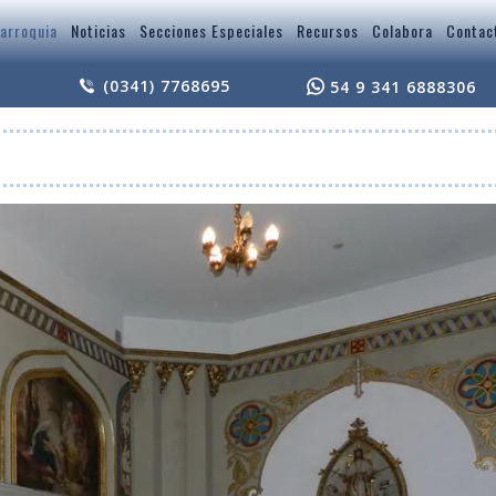
arroquia
Noticias
Secciones Especiales
Recursos
Colabora
Contac
(0341) 7768695
54 9 341 6888306