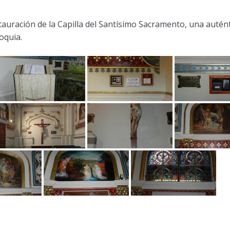
tauración de la Capilla del Santísimo Sacramento, una autént
oquia.