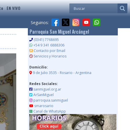
to
EN VIVO
Seguinos:
Parroquia San Miguel Arcángel
(0341) 7768695
+54 9 341 6888306
Contacto por Email
Servicios y Horarios
Domicilio:
9 de Julio 3535 - Rosario - Argentina
Redes Sociales:
sanmiguel.org.ar
ArSanMiguel
parroquia.sanmiguel
smarosario
Canal de WhatsApp