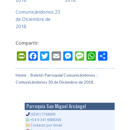
2018.
2018.
Comunicándonos 23
de Diciembre de
2018.
Compartir:
Prin
Fac
Twi
Ema
Mes
Mes
Wh
Co
tFri
ebo
tter
il
sen
sag
ats
mp
endl
ok
ger
e
App
arti
Home
Boletín Parroquial Comunicándonos
Comunicándonos 30 de Diciembre de 2018.
y
r
Parroquia San Miguel Arcángel
(0341) 7768695
+54 9 341 6888306
Contacto por Email