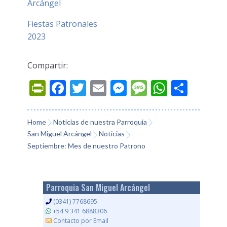
Arcángel
Fiestas Patronales
2023
Compartir:
Prin
Fac
Twi
Ema
Mes
Mes
Wh
Co
tFri
ebo
tter
il
sen
sag
ats
mp
endl
ok
ger
e
App
arti
Home
Noticias de nuestra Parroquia
San Miguel Arcángel
Noticias
y
r
Septiembre: Mes de nuestro Patrono
Parroquia San Miguel Arcángel
(0341) 7768695
+54 9 341 6888306
Contacto por Email