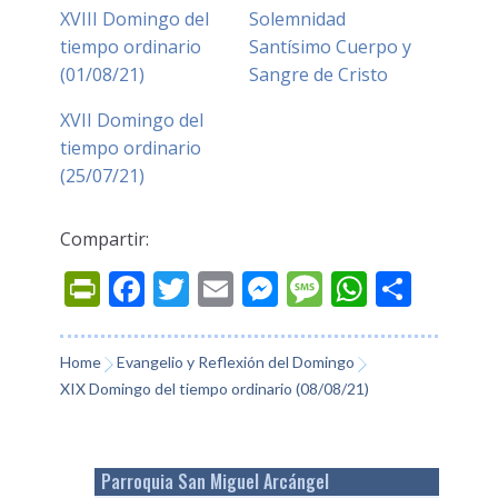
XVIII Domingo del
Solemnidad
tiempo ordinario
Santísimo Cuerpo y
(01/08/21)
Sangre de Cristo
XVII Domingo del
tiempo ordinario
(25/07/21)
Compartir:
Prin
Fac
Twi
Ema
Mes
Mes
Wh
Co
tFri
ebo
tter
il
sen
sag
ats
mp
endl
ok
ger
e
App
arti
Home
Evangelio y Reflexión del Domingo
XIX Domingo del tiempo ordinario (08/08/21)
y
r
Parroquia San Miguel Arcángel